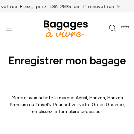
Aller
re valise Flex, prix LSA 2025 de l'innovation ✨
au
contenu
Ouvri
OUVRIR
Ouvrir
LA
le
BARRE
menu
DE
de
Enregistrer mon bagage
RECHER
navigation
Merci d'avoir acheté la marque
Aérial
,
Horizon
,
Horizon
Premium
ou
Travel's
. Pour activer votre Green Garantie,
remplissez le formulaire ci-dessous.