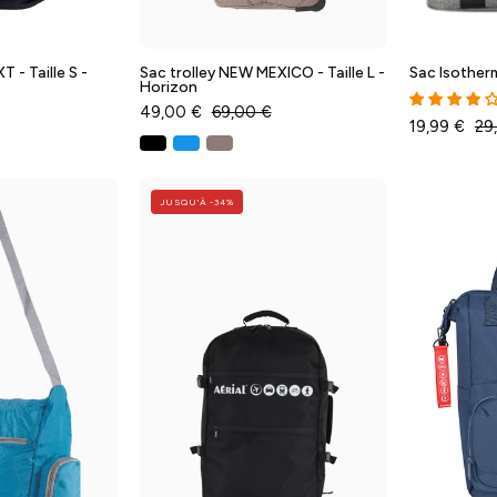
 - Taille S -
Sac trolley NEW MEXICO - Taille L -
Sac Isother
Horizon
49,00 €
69,00 €
19,99 €
29
ACCESSOIRES
Sac
JUSQU'À -34%
à
Sac
dos
shopping
cabine
liable
AERIAL
haute
GO
résistance
-
Taille
Nylon
S
420D
-
Aérial
Prune
-