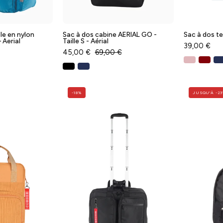
Baggyver
Baggyver
le en nylon
Sac à dos cabine AERIAL GO -
Sac à dos t
 Aerial
Taille S - Aérial
39,00 €
45,00 €
69,00 €
Sac
Pilot
-18%
JUSQU'À -2
à
case
dos
underseat
BOOST
Business
noire
aille
-
S
Aérial
-
AERIAL
Baggyver
Baggyver