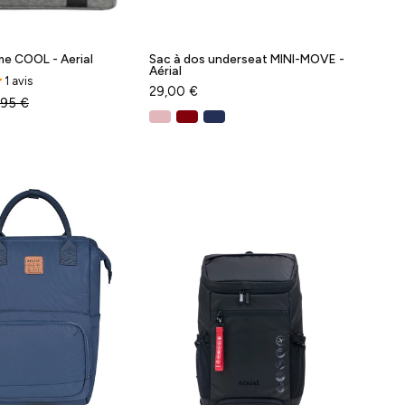
me COOL - Aerial
Sac à dos underseat MINI-MOVE -
Aérial
1 avis
29,00 €
,95 €
Sac
Sac
à
à
dos
dos
tendance
ATHLETIC
MOVE
-
-
Taille
Aerial
S
-
-
Baggyver
AERIAL
-
Baggyver