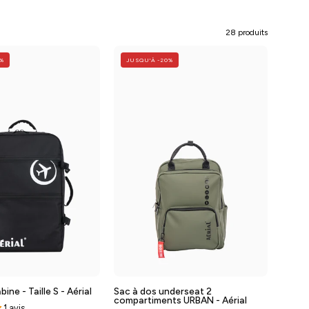
28 produits
Sac
Sac
8%
JUSQU'À -20%
à
à
dos
dos
cabine
2
-
compartiments
55x35x20cm
URBAN
-
-
Aérial
Taille
-
XS
Baggyver
-
Aérial
-
Baggyver
ine - Taille S - Aérial
Sac à dos underseat 2
compartiments URBAN - Aérial
1 avis