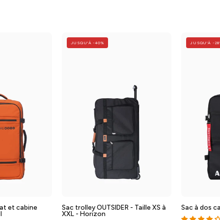
Sac
Valise
JUSQU'À -40%
JUSQU'À -2
à
souple
dos
OUTSIDER
underseat
-
et
Taille
cabine
XS
EXECUTIVE
à
XL
aille
-
XS
Horizon
-
S
Baggyver
érial
at et cabine
Sac trolley OUTSIDER - Taille XS à
Sac à dos cab
l
XXL - Horizon