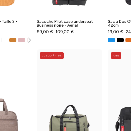
Taille S -
Sacoche Pilot case underseat
Sac à Dos OU
Business noire - Aérial
42cm
89,00 €
109,00 €
19,00 €
24
Voir
tout
Sac
Sac
JUSQU'À -16%
-33%
de
polochon
voyage
URBAN
NEW
-
MEXICO
Taille
S
aille
-
S
Aérial
-
Horizon
Baggyver