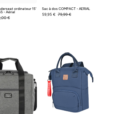
derseat ordinateur 15'
Sac à dos COMPACT - AERIAL
S - Aérial
59,95 €
79,99 €
,00 €
Sac
Sac
Isotherme
à
COOL
dos
-
tendance
Aerial
MOVE
-
-
Baggyver
Aerial
-
Baggyver