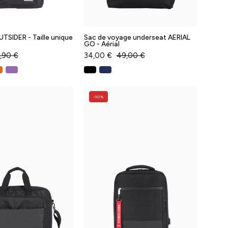
-
Baggyver
TSIDER - Taille unique
Sac de voyage underseat AERIAL
GO - Aérial
,90 €
34,00 €
49,00 €
Sacoche
Sac
-30%
ordinateur
à
15'
dos
noire
ordinateur
BUSINESS
17'
-
underseat
Taille
noir
XS
BUSINESS
-
-
Aérial
Aérial
-
-