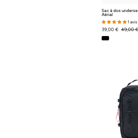
Sac à dos underse
Aérial
1 avis
39,00 €
49,00 
-
T
-
-