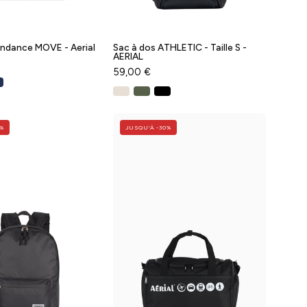
endance MOVE - Aerial
Sac à dos ATHLETIC - Taille S -
AERIAL
59,00 €
Sac
Sac
3%
JUSQU'À -30%
à
de
Dos
voyage
OUTSIDER
underseat
-
AERIAL
Taille
GO
unique
-
42cm
Taille
-
XS
Baggyver
-
Aérial