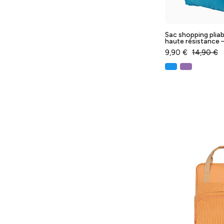
-
Sac shopping pliab
haute résistance –
9,90 €
14,90 €
-
T
-
-