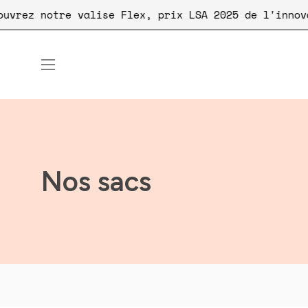
Aller
🧳 Découvrez notre valise Flex, prix LSA 2025 
au
contenu
Ouvrir
le
menu
de
navigation
Nos sacs