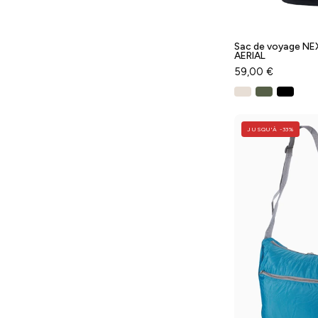
Sac de voyage NEXT
AERIAL
59,00 €
JUSQU'À -33%
-
P
-
-