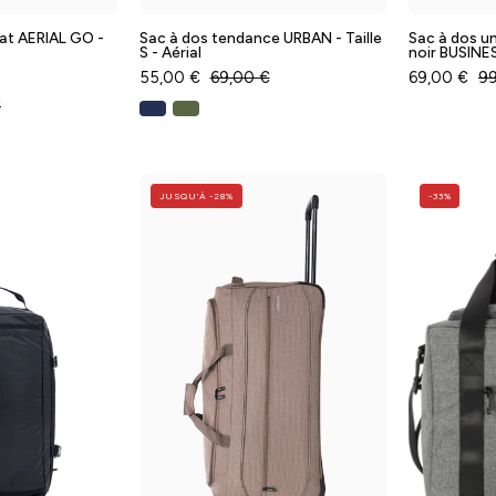
at AERIAL GO -
Sac à dos tendance URBAN - Taille
Sac à dos un
S - Aérial
noir BUSINES
55,00 €
69,00 €
69,00 €
99
€
Sac
Sac
JUSQU'À -28%
-33%
de
trolley
voyage
NEW
NEXT
MEXICO
-
aille
Taille
S
L
-
AERIAL
Horizon
-
Baggyver
Baggyver