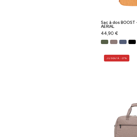
Sac à dos BOOST - 
AERIAL
44,90 €
JUSQU'À -27%
-
T
-
-