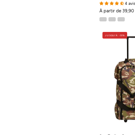
4 avi
À partir de 39,90
JUSQU'À -33%
T
-
T
-
-