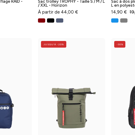
flage RAID -
Sac trolley TROPHY - Taille S / M / L
Sac à dos pl
/ XXL - Horizon
L en polyest
À partir de 44,00 €
14,90 €
19
Sac
Sac
JUSQU'À -20%
-30%
à
à
dos
dos
underseat
tendance
AERIAL
URBAN
GO
-
Taille
aille
S
XS
-
Aérial
érial
-
Baggyver
Baggyver