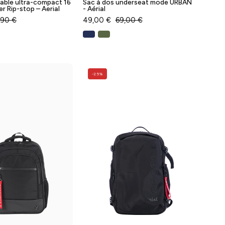
iable ultra-compact 16
Sac à dos underseat mode URBAN
-
er Rip-stop – Aerial
- Aérial
Baggyver
,90 €
49,00 €
69,00 €
Sac
Sac
-25%
à
à
dos
dos
underseat
COMPACT
ordinateur
-
15'
AERIAL
noir
-
BUSINESS
Baggyver
-
Aérial
-
Baggyver