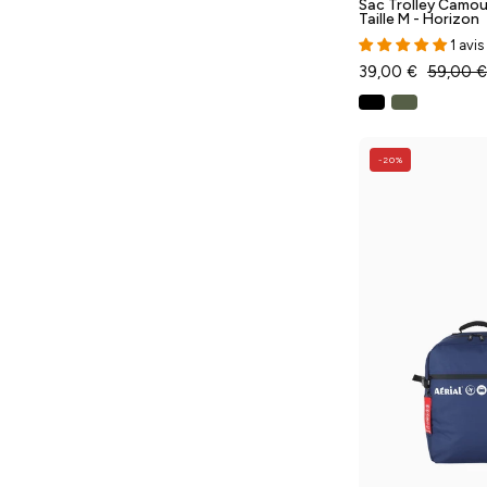
Sac Trolley Camou
Taille M - Horizon
1 avis
39,00 €
59,00 €
-20%
-
T
-
A
-