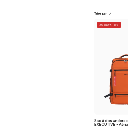
Trier par
JUSQU'À -23%
-
T
/
-
A
Sac à dos underse
-
EXECUTIVE - Aéria