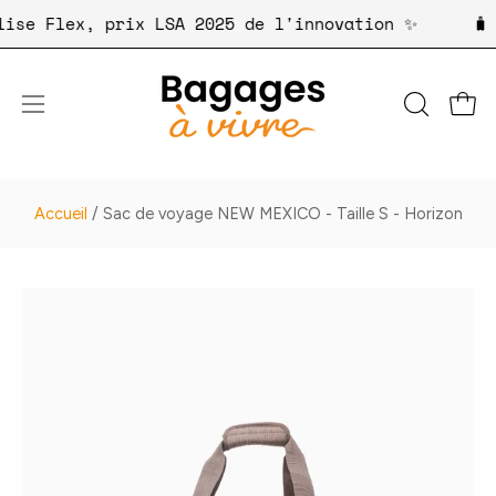
Aller
e valise Flex, prix LSA 2025 de l'innovation ✨
au
contenu
Ouvri
OUVRIR
Ouvrir
LA
le
BARRE
menu
DE
de
Accueil
/
Sac de voyage NEW MEXICO - Taille S - Horizon
RECHER
navigation