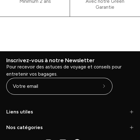
Minimum 2 ans
Avec notre Green
Garantie
Inscrivez-vous à notre Newsletter
Pour recevoir des astuces de voyage et conseils pour
entretenir vos bagages.
Abonnez-
vous
à
Liens utiles
notre
newsletter
Nos catégories