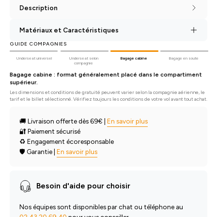
Description
Matériaux et Caractéristiques
GUIDE COMPAGNIES
Underseat universel
Underseat selon
Bagage cabine
Bagage en soute
compagnie
Bagage cabine : format généralement placé dans le compartiment
supérieur.
Les dimensions et conditions de gratuité peuvent varier selon la compagnie aérienne, le
tarif et le billet sélectionné. Vérifiez toujours les conditions de votre vol avant tout achat.
🚚 Livraison offerte dès 69€ |
En savoir plus
🔐 Paiement sécurisé
♻️ Engagement écoresponsable
🛡️ Garantie |
En savoir plus
Besoin d'aide pour choisir
Nos équipes sont disponibles par chat ou téléphone au
02 43 20 69 40
pour vous conseiller