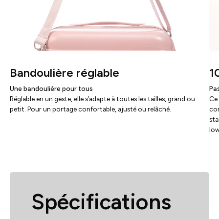
Bandoulière réglable
1
Une bandoulière pour tous
Pa
Réglable en un geste, elle s’adapte à toutes les tailles, grand ou
Ce 
petit. Pour un portage confortable, ajusté ou relâché.
com
st
low
Spécifications