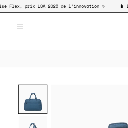
Aller
otre valise Flex, prix LSA 2025 de l'innovation ✨
au
contenu
Ouvrir
le
menu
de
navigation