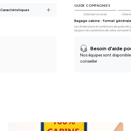
GUIDE COMPAGNIES
 Caractéristiques
Underseat universel
Underse
Bagage cabine : format général
Les dimensions et conditions de gratuité pe
toujours les conditions de votre vol avant t
Besoin d'aide pou
Nos équipes sont disponible
conseiller