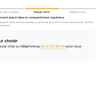
at selon compagnie
Bagage cabine
Bagage en soute
ement placé dans le compartiment supérieur.
uvent varier selon la compagnie aérienne, le tarif et le billet sélectionné. Vérifiez
out achat.
r choisir
s par chat ou téléphone au
02 43 20 69 40
pour vous