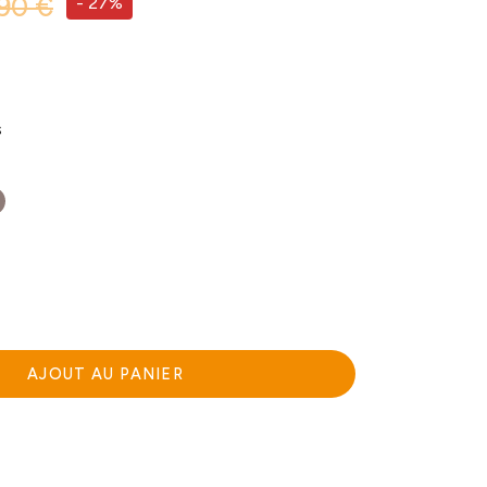
90 €
-
27%
S
AJOUT AU PANIER