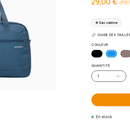
29,00 €
39,
✈️ Sac cabine
GUIDE DES TAILLE
COULEUR
QUANTITÉ
1
En stock