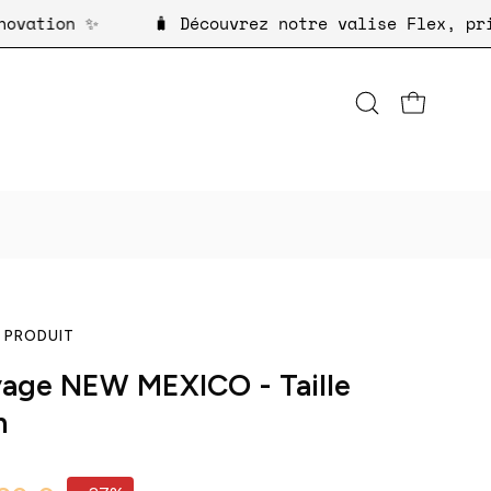
 de l'innovation ✨
🧳 Découvrez notre valise 
Ouvrir
OUVRIR LE P
la
barre
de
recherche
 PRODUIT
yage NEW MEXICO - Taille
n