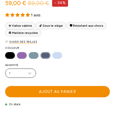
59,00 €
89,00 €
-
34%
1 avis
✈️ Valise cabine
💺 Sous le siège
🛡 Résistant aux chocs
♻️ Matière recyclée
GUIDE DES TAILLES
COULEUR
QUANTITÉ
1
AJOUT AU PANIER
En stock