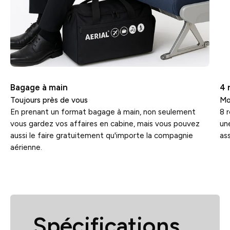
Bagage à main
4 
Toujours près de vous
Mob
En prenant un format bagage à main, non seulement
8 
vous gardez vos affaires en cabine, mais vous pouvez
un
aussi le faire gratuitement qu'importe la compagnie
as
aérienne.
Spécifications