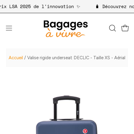
Aller
x, prix LSA 2025 de l'innovation ✨
🧳 Découvr
au
contenu
Ouvri
OUVRIR
Ouvrir
LA
le
BARRE
menu
DE
de
Accueil
/
Valise rigide underseat DECLIC - Taille XS - Aérial
RECHER
navigation