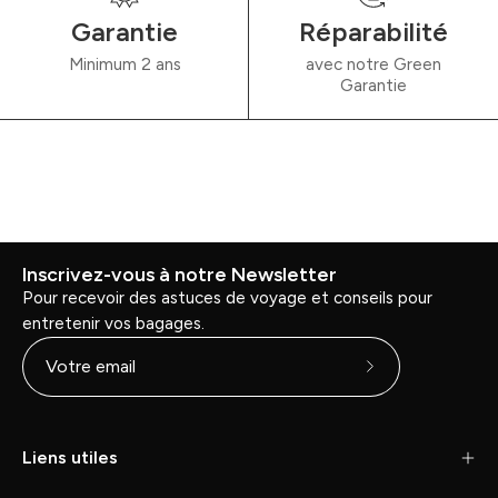
Garantie
Réparabilité
Minimum 2 ans
avec notre Green
Garantie
Inscrivez-vous à notre Newsletter
Pour recevoir des astuces de voyage et conseils pour
entretenir vos bagages.
Abonnez-
vous
à
Liens utiles
notre
newsletter