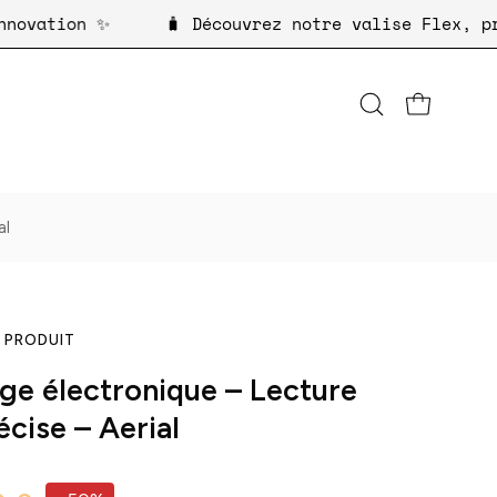
 de l'innovation ✨
🧳 Découvrez notre valise 
Ouvrir
OUVRIR LE P
la
barre
de
recherche
al
 PRODUIT
ge électronique – Lecture
écise – Aerial