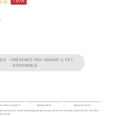
0 €
-
50%
S
BLE - PRÉVENEZ-MOI QUAND IL EST
DISPONIBLE
at selon compagnie
Bagage cabine
Bagage en soute
uvent varier selon la compagnie aérienne, le tarif et le billet sélectionné. Vérifiez
out achat.