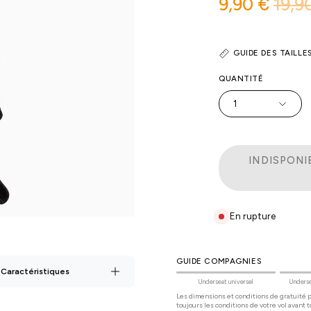
9,90 €
19,9
GUIDE DES TAILLE
QUANTITÉ
1
INDISPONI
En rupture
GUIDE COMPAGNIES
 Caractéristiques
Underseat universel
Underse
Les dimensions et conditions de gratuité pe
toujours les conditions de votre vol avant t