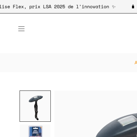
Aller
otre valise Flex, prix LSA 2025 de l'innovation ✨
au
contenu
Ouvrir
le
menu
de
A
navigation