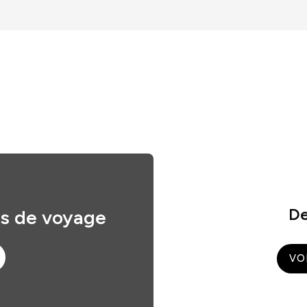
De
es de voyage
VO