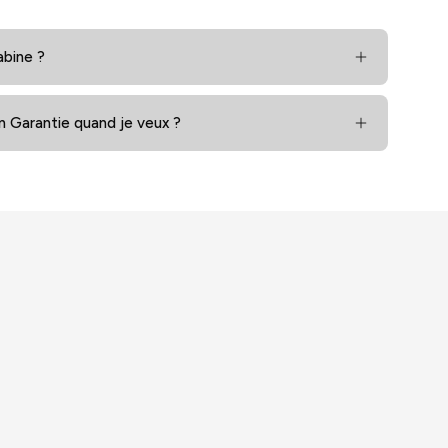
abine ?
en Garantie quand je veux ?