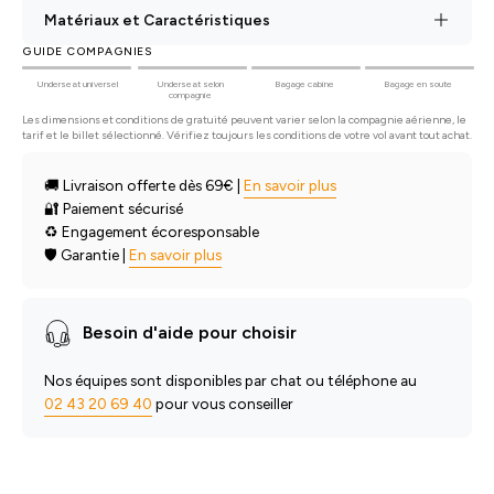
Matériaux et Caractéristiques
GUIDE COMPAGNIES
Underseat universel
Underseat selon
Bagage cabine
Bagage en soute
compagnie
Les dimensions et conditions de gratuité peuvent varier selon la compagnie aérienne, le
tarif et le billet sélectionné. Vérifiez toujours les conditions de votre vol avant tout achat.
🚚 Livraison offerte dès 69€ |
En savoir plus
🔐 Paiement sécurisé
♻️ Engagement écoresponsable
🛡️ Garantie |
En savoir plus
Besoin d'aide pour choisir
Nos équipes sont disponibles par chat ou téléphone au
02 43 20 69 40
pour vous conseiller