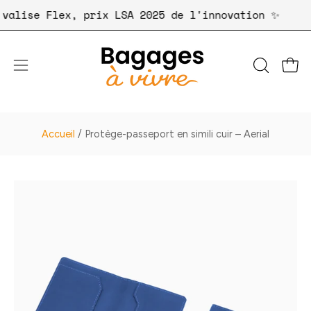
Aller
tre valise Flex, prix LSA 2025 de l'innovation ✨
au
contenu
Ouvri
OUVRIR
Ouvrir
LA
le
BARRE
menu
DE
de
Accueil
/
Protège-passeport en simili cuir – Aerial
RECHER
navigation