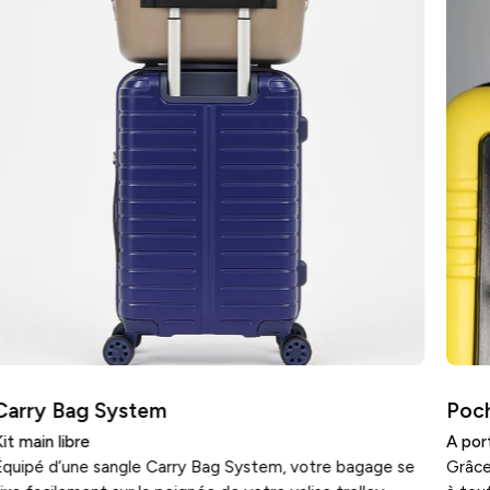
Carry Bag System
Poch
it main libre
A por
Équipé d’une sangle Carry Bag System, votre bagage se
Grâce