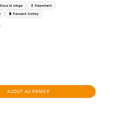
 Sous le siège
💧 Déperlant
C
🧳 Passant trolley
S
AJOUT AU PANIER