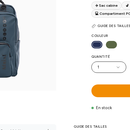
✈️ Sac cabine
💺
💻 Compartiment P
GUIDE DES TAILLE
COULEUR
QUANTITÉ
1
En stock
GUIDE DES TAILLES