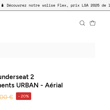
n ✨
🧳 Découvrez notre valise Flex, prix LSA 2
Ouvrir
OUVRIR LE P
la
barre
de
recherche
underseat 2
ents URBAN - Aérial
,00 €
-
20%