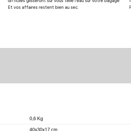
difficiles glisseront sur vous telle l'eau sur votre bagage.
f
Et vos affaires restent bien au sec.
0,6 Kg
40x30x17 cm