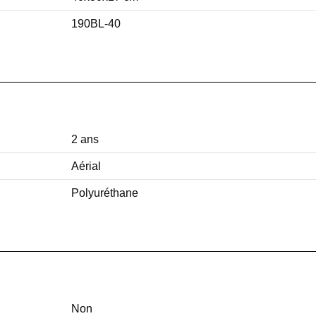
190BL-40
2 ans
Aérial
Polyuréthane
Non