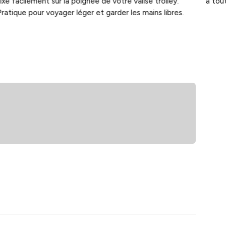
ixe facilement sur la poignée de votre valise trolley.
à tou
Pratique pour voyager léger et garder les mains libres.