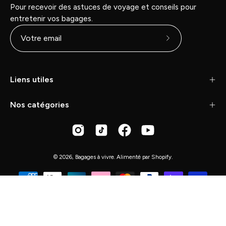
Pour recevoir des astuces de voyage et conseils pour
entretenir vos bagages.
Abonnez-
vous
à
Liens utiles
notre
newsletter
Nos catégories
© 2026,
Bagages à vivre
.
Alimenté par
Shopify
.
GMS Diffusion - 27 bis avenue du Général de Gaulle -
72000 Le Mans -
02 43 20 69 40