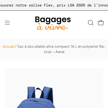
Aller
 Découvrez notre valise Flex, prix LSA 2025 de l'i
au
contenu
Ouvri
OUVRIR
Ouvrir
LA
le
BARRE
menu
DE
de
Accueil
/
Sac à dos pliable ultra-compact 16 L en polyester Rip-
RECHER
navigation
stop – Aerial