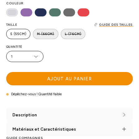
COULEUR
TAILLE
GUIDE DES TAILLES
S (55CM)
M (66CM)
L (76CM)
QUANTITÉ
1
AJOUT AU PANIER
Dépêchez-vous ! Quantité faible
Description
Matériaux et Caractéristiques
GUIDE COMPAGNIES