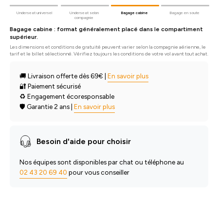
Underseat universel
Underseat selon
Bagage cabine
Bagage en soute
compagnie
Bagage cabine : format généralement placé dans le compartiment
supérieur.
Les dimensions et conditions de gratuité peuvent varier selon la compagnie aérienne, le
tarif et le billet sélectionné. Vérifiez toujours les conditions de votre vol avant tout achat.
🚚 Livraison offerte dès 69€ |
En savoir plus
🔐 Paiement sécurisé
♻️ Engagement écoresponsable
🛡️ Garantie
2 ans
|
En savoir plus
Besoin d'aide pour choisir
Nos équipes sont disponibles par chat ou téléphone au
02 43 20 69 40
pour vous conseiller