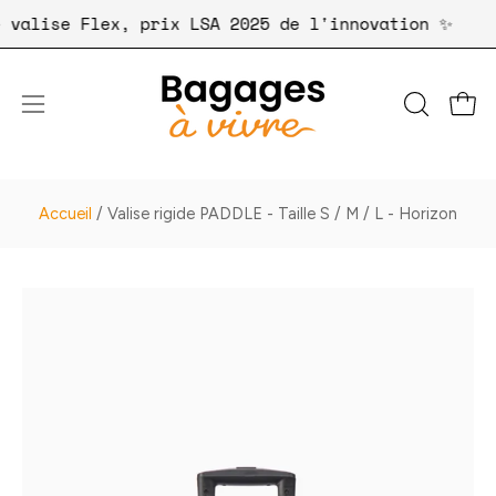
Aller
notre valise Flex, prix LSA 2025 de l'innovation ✨
au
contenu
Ouvri
OUVRIR
Ouvrir
LA
le
BARRE
menu
DE
de
Accueil
/
Valise rigide PADDLE - Taille S / M / L - Horizon
RECHER
navigation