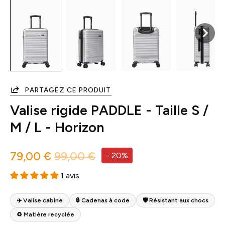
PARTAGEZ CE PRODUIT
Valise rigide PADDLE - Taille S /
M / L - Horizon
79,00 €
99,00 €
-
20%
1 avis
✈️ Valise cabine
🔒 Cadenas à code
🛡 Résistant aux chocs
♻️ Matière recyclée