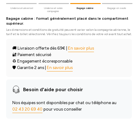
Underseat universel
Underseat selon
Bagage cabine
Bagage en soute
compagnie
Bagage cabine : format généralement placé dans le compartiment
supérieur.
Les dimensions et conditions de gratuité peuvent varier selon la compagnie aérienne, le
tarif et le billet sélectionné. Vérifiez toujours les conditions de votre vol avant tout achat.
🚚 Livraison offerte dès 69€ |
En savoir plus
🔐 Paiement sécurisé
♻️ Engagement écoresponsable
🛡️ Garantie
2 ans
|
En savoir plus
Besoin d'aide pour choisir
Nos équipes sont disponibles par chat ou téléphone au
02 43 20 69 40
pour vous conseiller