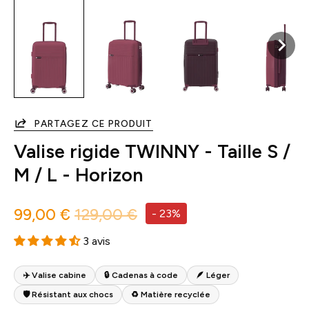
PARTAGEZ CE PRODUIT
Valise rigide TWINNY - Taille S /
M / L - Horizon
99,00 €
129,00 €
-
23%
3 avis
✈️ Valise cabine
🔒 Cadenas à code
🪶 Léger
🛡 Résistant aux chocs
♻️ Matière recyclée