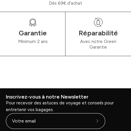
Dès 69€ d'achat
Garantie
Réparabilité
Minimum 2 ans
Avec notre Green
Garantie
Inscrivez-vous à notre Newsletter
Pour recevoir des astuces de voyage et conseils pour
entretenir vos bagages.
Abonnez-